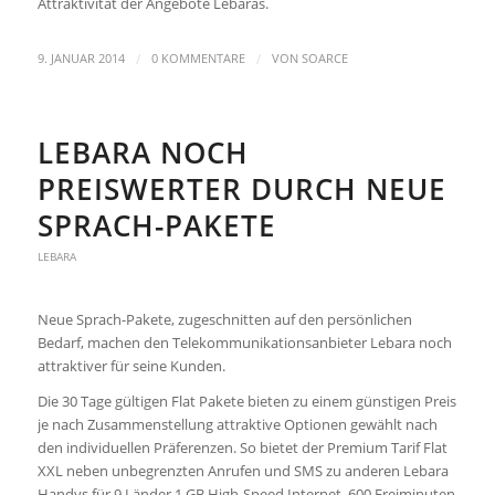
Attraktivität der Angebote Lebaras.
/
/
9. JANUAR 2014
0 KOMMENTARE
VON
SOARCE
LEBARA NOCH
PREISWERTER DURCH NEUE
SPRACH-PAKETE
LEBARA
Neue Sprach-Pakete, zugeschnitten auf den persönlichen
Bedarf, machen den Telekommunikationsanbieter Lebara noch
attraktiver für seine Kunden.
Die 30 Tage gültigen Flat Pakete bieten zu einem günstigen Preis
je nach Zusammenstellung attraktive Optionen gewählt nach
den individuellen Präferenzen. So bietet der Premium Tarif Flat
XXL neben unbegrenzten Anrufen und SMS zu anderen Lebara
Handys für 9 Länder 1 GB High-Speed Internet, 600 Freiminuten