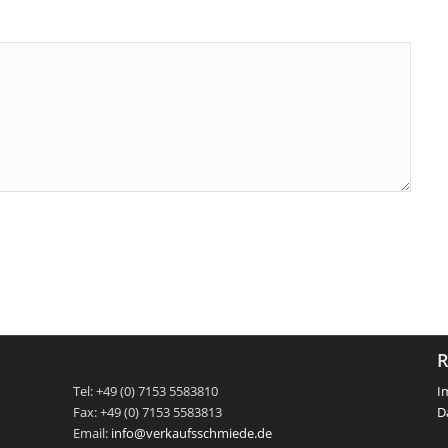
-
R
Tel: +49 (0) 7153 5583810
I
Fax: +49 (0) 7153 5583813
D
Email:
info@verkaufsschmiede.de