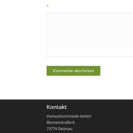
*
Kontakt
Verkaufsschmiede GmbH
Blumenstraße 8
73779 Deizisau