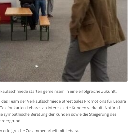
aufsschmiede starten gemeinsam in eine erfolgreiche Zukunft.
 das Team der Verkaufsschmiede Street Sales Promotions für Lebara
Telefonkarten Lebaras an interessierte Kunden verkauft. Natürlich
ie sympathische Beratung der Kunden sowie die Steigerung des
ordergrund.
hin erfolgreiche Zusammenarbeit mit Lebara.