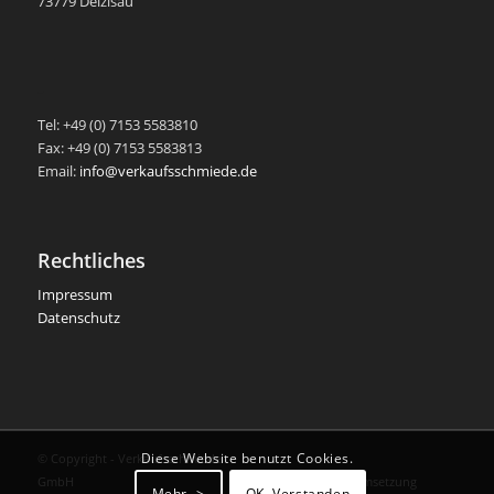
73779 Deizisau
-
Tel: +49 (0) 7153 5583810
Fax: +49 (0) 7153 5583813
Email:
info@verkaufsschmiede.de
Rechtliches
Impressum
Datenschutz
Diese Website benutzt Cookies.
© Copyright - Verkaufsschmiede
GmbH
Gestaltung und Umsetzung
Mehr ->
OK, Verstanden