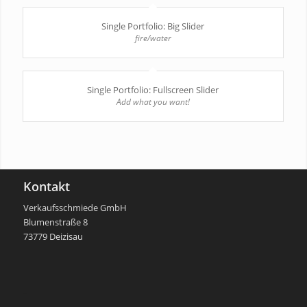
Single Portfolio: Big Slider
fire/water
Single Portfolio: Fullscreen Slider
Add what you want!
Kontakt
Verkaufsschmiede GmbH
Blumenstraße 8
73779 Deizisau
-