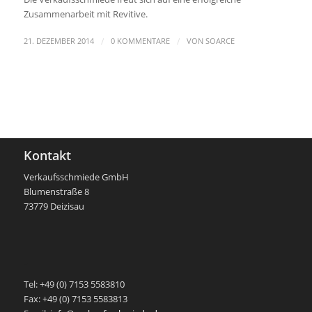
Zusammenarbeit mit Revitive.
/
/
21. DEZEMBER 2014
0 KOMMENTARE
VON
SOARCE
Kontakt
Verkaufsschmiede GmbH
Blumenstraße 8
73779 Deizisau
-
Tel: +49 (0) 7153 5583810
Fax: +49 (0) 7153 5583813